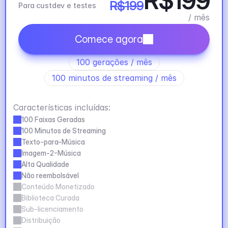
R$199
R$199
Para custdev e testes
/ mês
Comece agora
100 gerações / mês
100 minutos de streaming / mês
Características incluídas:
100 Faixas Geradas
100 Minutos de Streaming
Texto-para-Música
Imagem-2-Música
Alta Qualidade
Não reembolsável
Conteúdo Monetizado
Biblioteca Curada
Sub-licenciamento
Distribuição