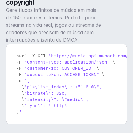
copyright
Gere fluxos infinitos de música em mais
de 150 humores e temas. Perfeito para
streams na vida real, jogos ou streams de
criadores que precisam de música sem
interrupções e isenta de DMCA.
curl
 -
X 
GET 
"https://music-api.mubert.com/a
-
H 
"Content-Type: application/json"
 \

-
H 
"customer-id: CUSTOMER_ID"
 \

-
H 
"access-token: ACCESS_TOKEN"
 \

-
d 
  \
  \
  \
  \
}
"