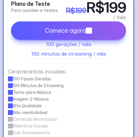
R$199
Plano de Teste
R$199
Para custdev e testes
/ mês
Comece agora
100 gerações / mês
100 minutos de streaming / mês
Características incluídas:
100 Faixas Geradas
100 Minutos de Streaming
Texto-para-Música
Imagem-2-Música
Alta Qualidade
Não reembolsável
Conteúdo Monetizado
Biblioteca Curada
Sub-licenciamento