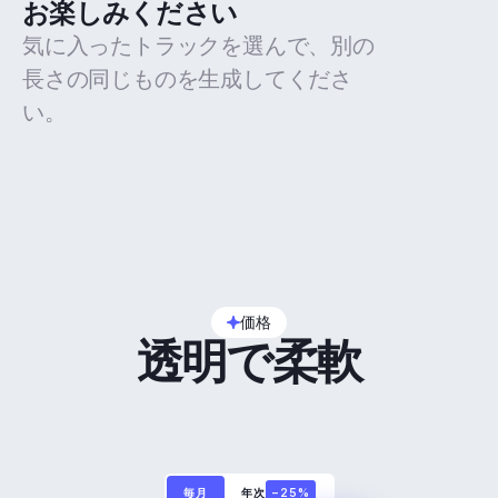
お楽しみください
気に入ったトラックを選んで、別の
長さの同じものを生成してくださ
い。
価格
透明で柔軟
毎月
年次
−25%