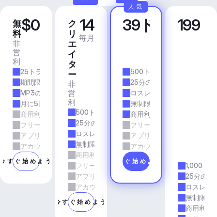
人気
$0
14
39ドル
199
無
ク
プ
ビ
料
リ
ロ
ジ
毎月
毎月
非
商
エ
ネ
営
業
イ
ス
利
的
ア
タ
25トラック/月
500トラック/月
プ
ー
リ
期間限定
25分の所要時間
非
＆
営
MP3の品質
ロスレス品質
エ
利
月に5回のダウンロード
無制限のダウンロード
ー
500トラック/月
商用利用
商用利用
ジ
25分の所要時間
フリーランスとエージェンシーの仕事
フリーランスとエージェン
ェ
ロスレス品質
アプリとサービス
アプリとサービス
ン
無制限のダウンロード
シ
アカウントマネージャーのサポート
アカウントマネージャーの
商用利用
ー
今すぐ始めよう
今すぐ始めよう
フリーランスとエージェンシーの仕事
1,000ト
アプリとサービス
25分の所
アカウントマネージャーのサポート
ロスレス
無制限の
今すぐ始めよう
商用利用