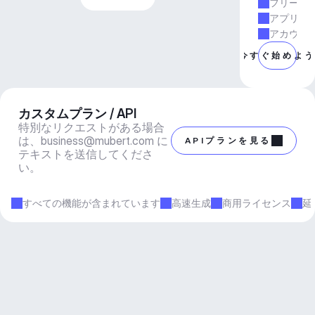
フリーラ
アプリと
アカウン
今すぐ始めよ
カスタムプラン / API
特別なリクエストがある場合
は、
business@mubert.com
 に
APIプランを見る
テキストを送信してくださ
い。
すべての機能が含まれています
高速生成
商用ライセンス
延