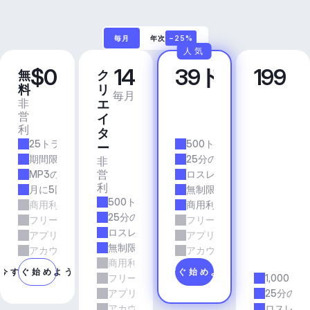
毎月
年次
−25%
人気
$0
14
39ドル
199
無
ク
プ
ビ
料
リ
ロ
ジ
毎月
毎月
非
商
エ
ネ
営
業
イ
ス
利
的
ア
タ
25トラック/月
500トラック/月
プ
ー
リ
期間限定
25分の所要時間
非
＆
営
MP3の品質
ロスレス品質
エ
利
月に5回のダウンロード
無制限のダウンロード
ー
500トラック/月
商用利用
商用利用
ジ
25分の所要時間
フリーランスとエージェンシーの仕事
フリーランスとエージェン
ェ
ロスレス品質
アプリとサービス
アプリとサービス
ン
無制限のダウンロード
シ
アカウントマネージャーのサポート
アカウントマネージャーの
商用利用
ー
今すぐ始めよう
今すぐ始めよう
フリーランスとエージェンシーの仕事
1,000ト
アプリとサービス
25分の所
アカウントマネージャーのサポート
ロスレス