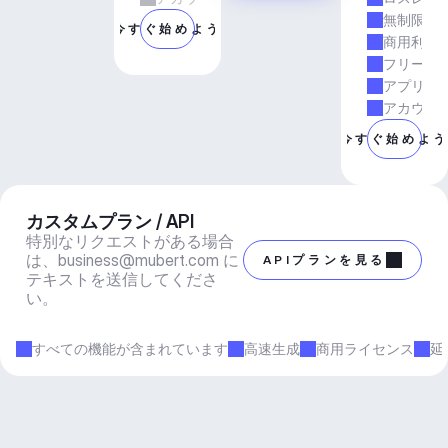
無制限の
今すぐ始めよう
商用利用
フリーラ
アプリと
アカウン
今すぐ始めよ
カスタムプラン / API
特別なリクエストがある場合
は、
business@mubert.com
 に
APIプランを見る
テキストを送信してくださ
い。
すべての機能が含まれています
高速生成
商用ライセンス
延