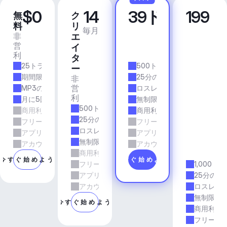
$0
14
39ドル
199
無
ク
プ
ビ
料
リ
ロ
ジ
毎月
毎月
非
商
エ
ネ
営
業
イ
ス
利
的
ア
タ
25トラック/月
500トラック/月
プ
ー
リ
期間限定
25分の所要時間
非
＆
営
MP3の品質
ロスレス品質
エ
利
月に5回のダウンロード
無制限のダウンロード
ー
500トラック/月
商用利用
商用利用
ジ
25分の所要時間
フリーランスとエージェンシーの仕事
フリーランスとエージェン
ェ
ロスレス品質
アプリとサービス
アプリとサービス
ン
無制限のダウンロード
シ
アカウントマネージャーのサポート
アカウントマネージャーの
商用利用
ー
今すぐ始めよう
今すぐ始めよう
フリーランスとエージェンシーの仕事
1,000ト
アプリとサービス
25分の所
アカウントマネージャーのサポート
ロスレス
無制限の
今すぐ始めよう
商用利用
フリーラ