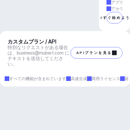
アプリと
アカウン
今すぐ始めよ
カスタムプラン / API
特別なリクエストがある場合
は、
business@mubert.com
 に
APIプランを見る
テキストを送信してくださ
い。
すべての機能が含まれています
高速生成
商用ライセンス
延