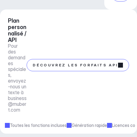
Plan 
person
nalisé / 
API
Pour 
des 
demand
es 
DÉCOUVREZ LES FORFAITS API
spéciale
s, 
envoyez
-nous un 
texte à 
business
@muber
t.com
Toutes les fonctions incluses
Génération rapide
Licences co