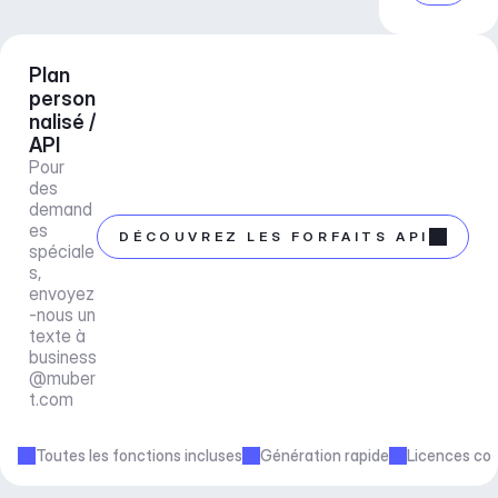
Plan 
person
nalisé / 
API
Pour 
des 
demand
es 
DÉCOUVREZ LES FORFAITS API
spéciale
s, 
envoyez
-nous un 
texte à 
business
@muber
t.com
Toutes les fonctions incluses
Génération rapide
Licences co