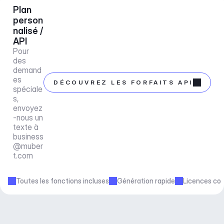
Plan 
person
nalisé / 
API
Pour 
des 
demand
es 
DÉCOUVREZ LES FORFAITS API
spéciale
s, 
envoyez
-nous un 
texte à 
business
@muber
t.com
Toutes les fonctions incluses
Génération rapide
Licences co