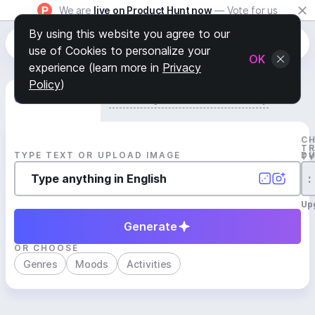
We are
live on Product Hunt now
— Vote for us
By using this website you agree to our
use of Cookies to personalize your
OK
experience (learn more in
Privacy
Policy
)
Generate Track
Search by Youtube Reference β
C
T
TYPE TEXT OR UPLOAD IMAGE
D
T
:
Up
Generate
OR CHOOSE
Genres
Moods
Activities