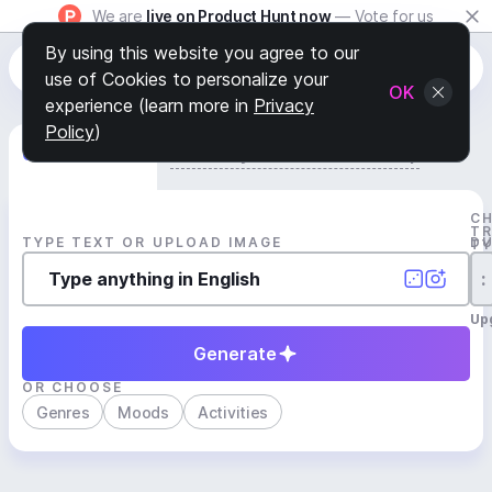
We are
live on Product Hunt now
— Vote for us
By using this website you agree to our
use of Cookies to personalize your
OK
experience (learn more in
Privacy
Policy
)
Generate Track
Search by Youtube Reference β
C
T
TYPE TEXT OR UPLOAD IMAGE
D
T
:
Up
Generate
OR CHOOSE
Genres
Moods
Activities