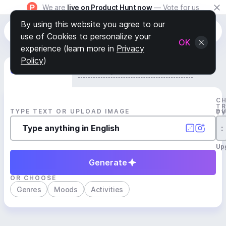
We are
live on Product Hunt now
— Vote for us
By using this website you agree to our
use of Cookies to personalize your
OK
experience (learn more in
Privacy
Policy
)
Generate Track
Search by Youtube Reference β
C
T
TYPE TEXT OR UPLOAD IMAGE
D
T
:
Up
Generate
OR CHOOSE
Genres
Moods
Activities