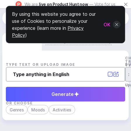
We are
live on Product Hunt now
— Vote for us
By using this website you agree to our
use of Cookies to personalize your
OK
experience (learn more in
Privacy
Policy
)
Generate Track
Search by Youtube Reference β
C
T
TYPE TEXT OR UPLOAD IMAGE
D
T
:
Up
Generate
OR CHOOSE
Genres
Moods
Activities