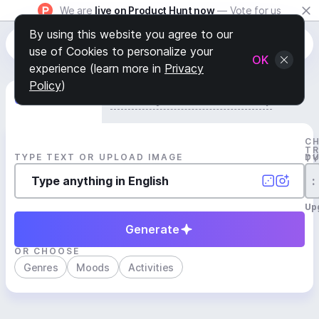
We are
live on Product Hunt now
— Vote for us
By using this website you agree to our
use of Cookies to personalize your
OK
experience (learn more in
Privacy
Policy
)
Generate Track
Search by Youtube Reference β
C
T
TYPE TEXT OR UPLOAD IMAGE
D
T
:
Up
Generate
OR CHOOSE
Genres
Moods
Activities