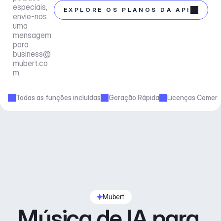
especiais, 
EXPLORE OS PLANOS DA API
envie-nos 
uma 
mensagem 
para 
business@
mubert.co
m
Todas as funções incluídas
Geração Rápida
Licenças Comerc
Mubert
Música de IA para 