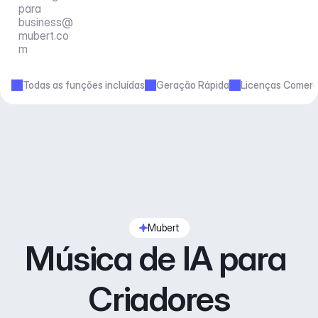
para 
business@
mubert.co
m
Todas as funções incluídas
Geração Rápida
Licenças Comerc
Mubert
Música de IA para 
Criadores