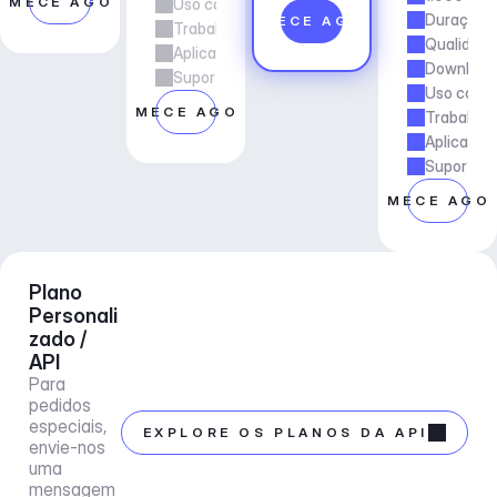
OMECE AGORA
Uso comercial
Duração d
COMECE AGORA
Trabalho freelancer e de agência
Qualidade
Aplicações e Serviços
Downloads
Suporte ao gerente de conta
Uso comer
COMECE AGORA
Trabalho 
Aplicaçõe
Suporte a
COMECE AGO
Plano 
Personali
zado / 
API
Para 
pedidos 
especiais, 
EXPLORE OS PLANOS DA API
envie-nos 
uma 
mensagem 