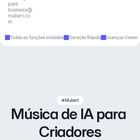
para 
business@
mubert.co
m
Todas as funções incluídas
Geração Rápida
Licenças Comerc
Mubert
Música de IA para 
Criadores