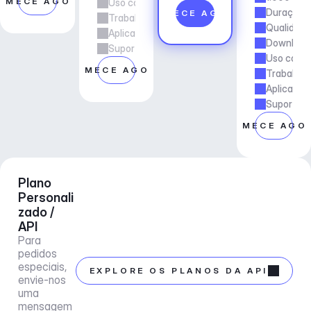
OMECE AGORA
Uso comercial
Duração d
COMECE AGORA
Trabalho freelancer e de agência
Qualidade
Aplicações e Serviços
Downloads
Suporte ao gerente de conta
Uso comer
COMECE AGORA
Trabalho 
Aplicaçõe
Suporte a
COMECE AGO
Plano 
Personali
zado / 
API
Para 
pedidos 
especiais, 
EXPLORE OS PLANOS DA API
envie-nos 
uma 
mensagem 