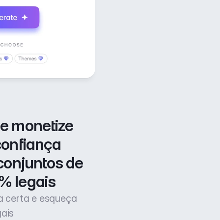
e monetize 
confiança 
conjuntos de 
% legais
ça certa e esqueça
gais