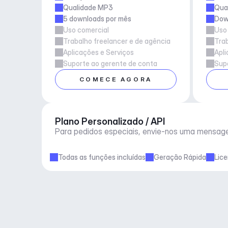
Qualidade MP3
Qua
5 downloads por mês
Down
Uso comercial
Uso
Trabalho freelancer e de agência
Trab
Aplicações e Serviços
Apli
Suporte ao gerente de conta
Supo
COMECE AGORA
Plano Personalizado / API
Para pedidos especiais, envie-nos uma mensag
Todas as funções incluídas
Geração Rápida
Lic