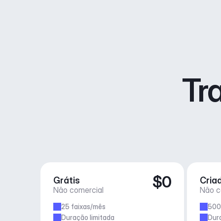
Tr
$0
Grátis
Cria
Não comercial
Não c
25 faixas/mês
500
Duração limitada
Dur