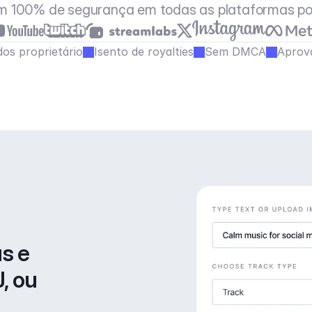
m 100% de segurança em todas as plataformas po
os proprietário
Isento de royalties
Sem DMCA
Aprov
s e 
, ou 