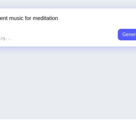
Gener
ing...