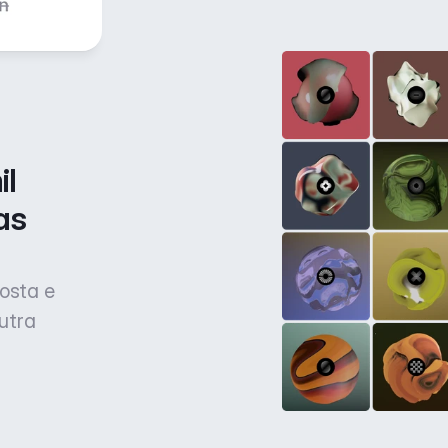
l 
s 
osta e
utra