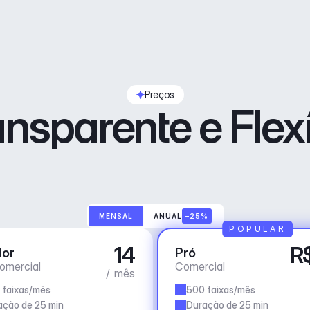
Preços
ansparente e Flexí
MENSAL
ANUAL
–25%
POPULAR
14
R
dor
Pró
omercial
Comercial
/ mês
 faixas/mês
500 faixas/mês
ação de 25 min
Duração de 25 min