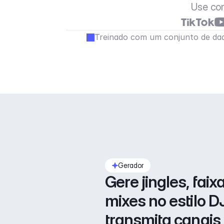
Use co
Treinado com um conjunto de dad
Gerador
Gere jingles, faixa
mixes no estilo DJ
transmita canais 