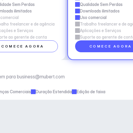
lidade Sem Perdas
Qualidade Sem Perdas
loads ilimitados
Downloads ilimitados
 comercial
Uso comercial
alho freelancer e de agência
Trabalho freelancer e de ag
cações e Serviços
Aplicações e Serviços
rte ao gerente de conta
Suporte ao gerente de cont
COMECE AGORA
COMECE AGORA
em para 
business@mubert.com
enças Comerciais
Duração Estendida
Edição de faixa