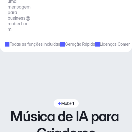
uma 
mensagem 
para 
business@
mubert.co
m
Todas as funções incluídas
Geração Rápida
Licenças Comerc
Mubert
Música de IA para 