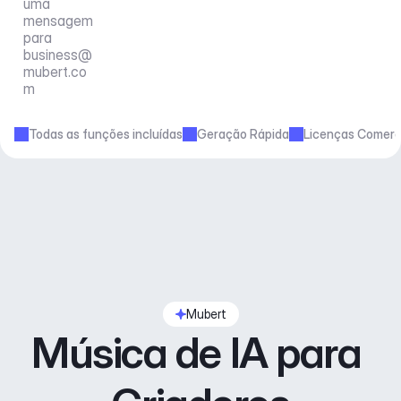
uma 
mensagem 
para 
business@
mubert.co
m
Todas as funções incluídas
Geração Rápida
Licenças Comerc
Mubert
Música de IA para 