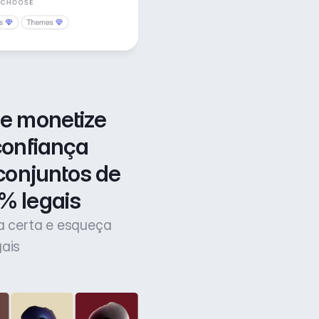
e monetize 
confiança 
conjuntos de 
% legais
ça certa e esqueça
gais