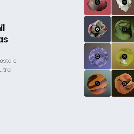
l 
s 
osta e
utra