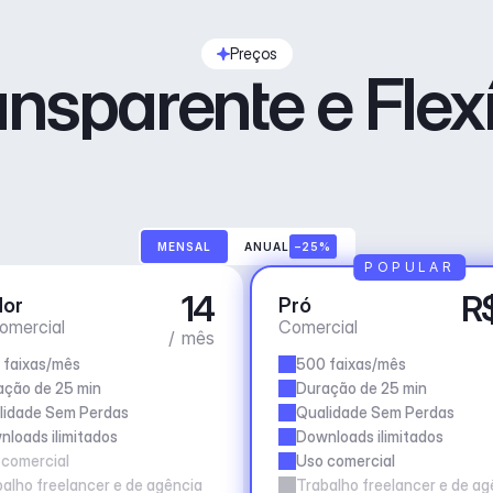
Preços
ansparente e Flexí
MENSAL
ANUAL
–25%
POPULAR
14
R
dor
Pró
omercial
Comercial
/ mês
 faixas/mês
500 faixas/mês
ação de 25 min
Duração de 25 min
lidade Sem Perdas
Qualidade Sem Perdas
loads ilimitados
Downloads ilimitados
 comercial
Uso comercial
alho freelancer e de agência
Trabalho freelancer e de ag