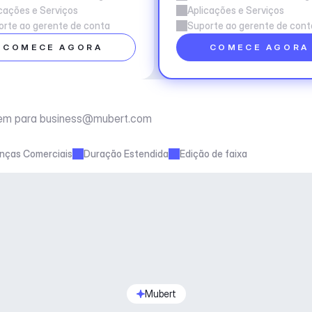
cações e Serviços
Aplicações e Serviços
rte ao gerente de conta
Suporte ao gerente de cont
COMECE AGORA
COMECE AGORA
em para 
business@mubert.com
enças Comerciais
Duração Estendida
Edição de faixa
Mubert