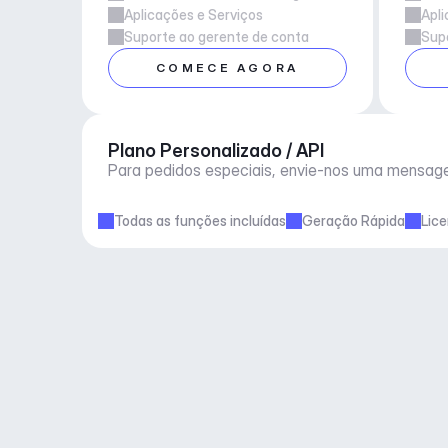
Aplicações e Serviços
Apli
Suporte ao gerente de conta
Supo
COMECE AGORA
Plano Personalizado / API
Para pedidos especiais, envie-nos uma mensag
Todas as funções incluídas
Geração Rápida
Lic