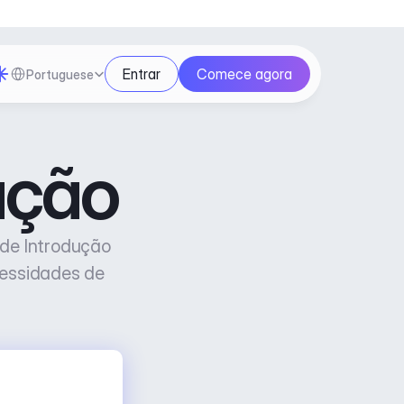
Select Language
Entrar
Comece agora
Portuguese
ução
de Introdução 
essidades de 