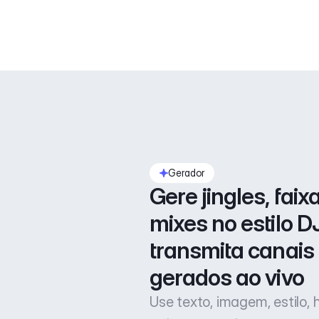
Gerador
Gere jingles, faixa
mixes no estilo DJ
transmita canais 
gerados ao vivo
Use texto, imagem, estilo,