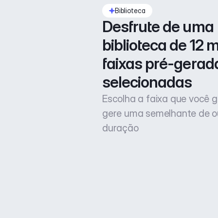
Biblioteca
Desfrute de uma 
biblioteca de 12 mi
faixas pré-gerada
selecionadas
Escolha a faixa que você g
gere uma semelhante de o
duração