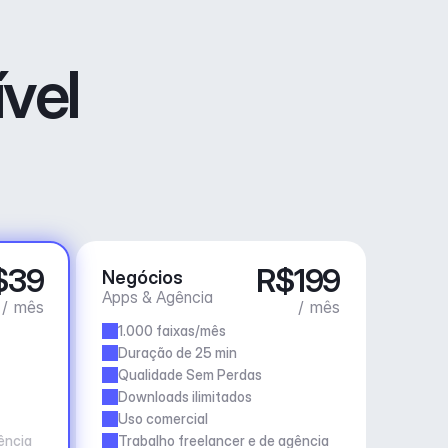
vel
$39
R$199
Negócios
Apps & Agência
/ mês
/ mês
1.000 faixas/mês
Duração de 25 min
Qualidade Sem Perdas
Downloads ilimitados
Uso comercial
ência
Trabalho freelancer e de agência