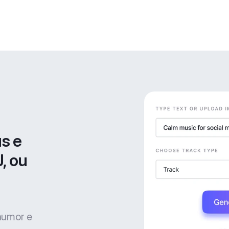
s e 
, ou 
 humor e