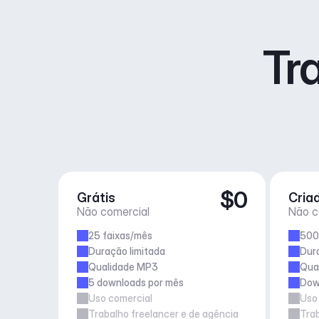
Tr
$0
Grátis
Cria
Não comercial
Não c
25 faixas/mês
500
Duração limitada
Dur
Qualidade MP3
Qua
5 downloads por mês
Down
Uso comercial
Uso
Trabalho freelancer e de agência
Trab