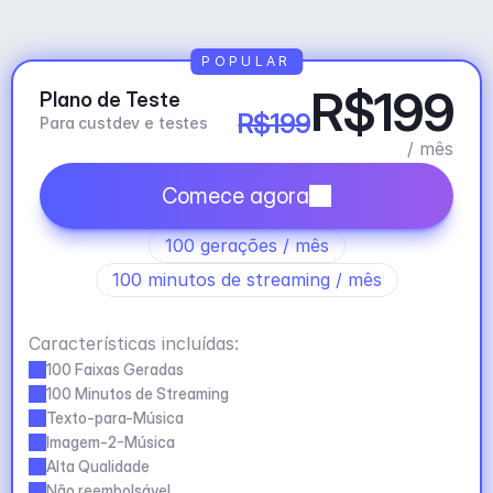
POPULAR
R$199
Plano de Teste
R$199
Para custdev e testes
/ mês
Comece agora
100 gerações / mês
100 minutos de streaming / mês
Características incluídas:
100 Faixas Geradas
100 Minutos de Streaming
Texto-para-Música
Imagem-2-Música
Alta Qualidade
Não reembolsável