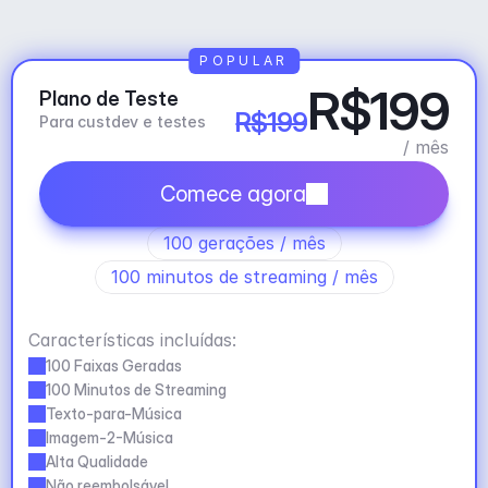
POPULAR
R$199
Plano de Teste
R$199
Para custdev e testes
/ mês
Comece agora
100 gerações / mês
100 minutos de streaming / mês
Características incluídas:
100 Faixas Geradas
100 Minutos de Streaming
Texto-para-Música
Imagem-2-Música
Alta Qualidade
Não reembolsável