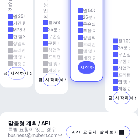
업
용
상
앱 
적
업
월 500개 트랙
& 
적
월 25개 트랙
에
25분 소요 시간
이
월 500개 트랙
기간 한정
무손실 품질
전
25분 소요 시간
MP3 품질
무한 다운로드
시
무손실 품질
한 달에 5회 다운로드
상업적 사용
월 1,000
무한 다운로드
상업적 사용
프리랜서 및 에이전시 업무
25분 소요
상업적 사용
프리랜서 및 에이전시 업무
앱 및 서비스
무손실 품
프리랜서 및 에이전시 업무
앱 및 서비스
계정 관리자 지원
무한 다운
앱 및 서비스
계정 관리자 지원
지금 시작하세요
상업적 사
계정 관리자 지원
지금 시작하세요
프리랜서 
지금 시작하세요
앱 및 서비
계정 관리
지금 시작하세
맞춤형 계획 / API
특별 요청이 있는 경우 
API 요금제 살펴보기
business@mubert.com
으