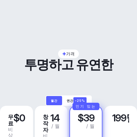
가격
투명하고 유연한
월간
연간
–25%
인기 있는
$0
14
$39
199
무
창
프
비
료
작
로
즈
/ 월
/ 월
비
상
자
니
상
업
비
스