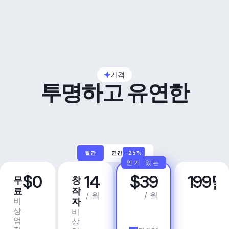
가격
투명하고 유연한
월간
연간
–25%
인기 있는
$0
14
$39
199
무
창
프
비
료
작
로
즈
/ 월
/ 월
비
상
자
니
상
업
비
스
업
용
상
앱 