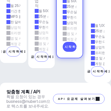
적
업
월 500개 트랙
& 
적
월 25개 트랙
에
25분 소요 시간
이
월 500개 트랙
기간 한정
무손실 품질
전
25분 소요 시간
MP3 품질
무한 다운로드
시
무손실 품질
한 달에 5회 다운로드
상업적 사용
월 1,000
무한 다운로드
상업적 사용
프리랜서 및 에이전시 업무
25분 소요
상업적 사용
프리랜서 및 에이전시 업무
앱 및 서비스
무손실 품
프리랜서 및 에이전시 업무
앱 및 서비스
계정 관리자 지원
무한 다운
앱 및 서비스
계정 관리자 지원
지금 시작하세요
상업적 사
계정 관리자 지원
지금 시작하세요
프리랜서 
지금 시작하세요
앱 및 서비
계정 관리
지금 시작하세
맞춤형 계획 / API
특별 요청이 있는 경우 
API 요금제 살펴보기
business@mubert.com
으
로 텍스트를 보내주세요.