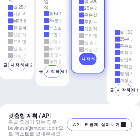
적
업
월 500개 트랙
& 
적
월 25개 트랙
에
25분 소요 시간
이
월 500개 트랙
기간 한정
무손실 품질
전
25분 소요 시간
MP3 품질
무한 다운로드
시
무손실 품질
한 달에 5회 다운로드
상업적 사용
월 1,000
무한 다운로드
상업적 사용
프리랜서 및 에이전시 업무
25분 소요
상업적 사용
프리랜서 및 에이전시 업무
앱 및 서비스
무손실 품
프리랜서 및 에이전시 업무
앱 및 서비스
계정 관리자 지원
무한 다운
앱 및 서비스
계정 관리자 지원
지금 시작하세요
상업적 사
계정 관리자 지원
지금 시작하세요
프리랜서 
지금 시작하세요
앱 및 서비
계정 관리
지금 시작하세
맞춤형 계획 / API
특별 요청이 있는 경우 
API 요금제 살펴보기
business@mubert.com
으
로 텍스트를 보내주세요.