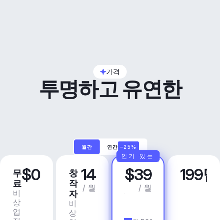
가격
투명하고 유연한
월간
연간
–25%
인기 있는
$0
14
$39
199
무
창
프
비
료
작
로
즈
/ 월
/ 월
비
상
자
니
상
업
비
스
업
용
상
앱 