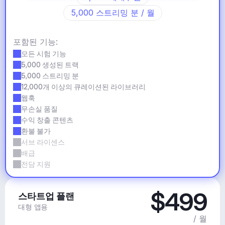
5,000 스트리밍 분 / 월
포함된 기능:
모든 시험 기능
5,000 생성된 트랙
5,000 스트리밍 분
12,000개 이상의 큐레이션된 라이브러리
웹훅
무손실 품질
수익 창출 콘텐츠
환불 불가
서브 라이센스
배급
전담 지원
$499
스타트업 플랜
대형 앱용
/ 월