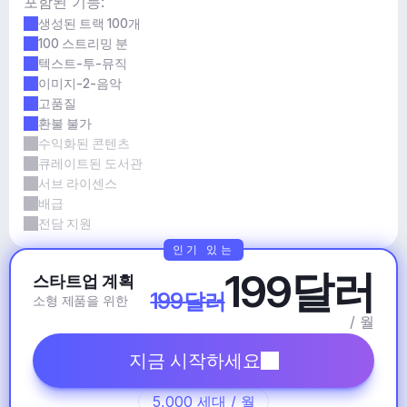
포함된 기능:
생성된 트랙 100개
100 스트리밍 분
텍스트-투-뮤직
이미지-2-음악
고품질
환불 불가
수익화된 콘텐츠
큐레이트된 도서관
서브 라이센스
배급
전담 지원
인기 있는
199달러
스타트업 계획
199달러
소형 제품을 위한
/ 월
지금 시작하세요
5,000 세대 / 월