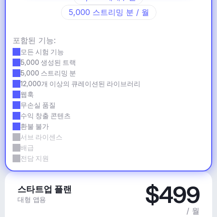
5,000 스트리밍 분 / 월
포함된 기능:
모든 시험 기능
5,000 생성된 트랙
5,000 스트리밍 분
12,000개 이상의 큐레이션된 라이브러리
웹훅
무손실 품질
수익 창출 콘텐츠
환불 불가
서브 라이센스
배급
전담 지원
$499
스타트업 플랜
대형 앱용
/ 월