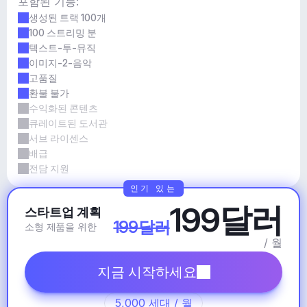
포함된 기능:
생성된 트랙 100개
100 스트리밍 분
텍스트-투-뮤직
이미지-2-음악
고품질
환불 불가
수익화된 콘텐츠
큐레이트된 도서관
서브 라이센스
배급
전담 지원
인기 있는
199달러
스타트업 계획
199달러
소형 제품을 위한
/ 월
지금 시작하세요
5,000 세대 / 월