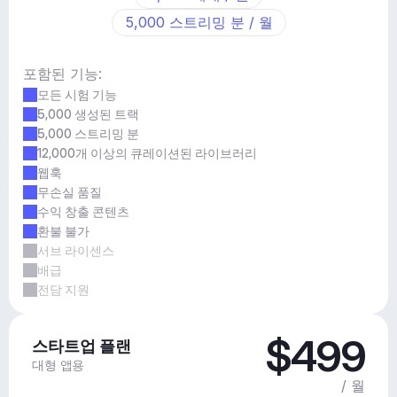
5,000 스트리밍 분 / 월
포함된 기능:
모든 시험 기능
5,000 생성된 트랙
5,000 스트리밍 분
12,000개 이상의 큐레이션된 라이브러리
웹훅
무손실 품질
수익 창출 콘텐츠
환불 불가
서브 라이센스
배급
전담 지원
$499
스타트업 플랜
대형 앱용
/ 월