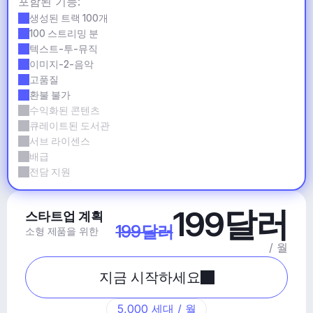
포함된 기능:
생성된 트랙 100개
100 스트리밍 분
텍스트-투-뮤직
이미지-2-음악
고품질
환불 불가
수익화된 콘텐츠
큐레이트된 도서관
서브 라이센스
배급
전담 지원
199달러
스타트업 계획
199달러
소형 제품을 위한
/ 월
지금 시작하세요
5,000 세대 / 월