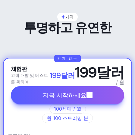
가격
투명하고 유연한
인기 있는
199달러
체험판
199달러
고객 개발 및 테스트
를 위하여
/ 월
지금 시작하세요
100세대 / 월
월 100 스트리밍 분