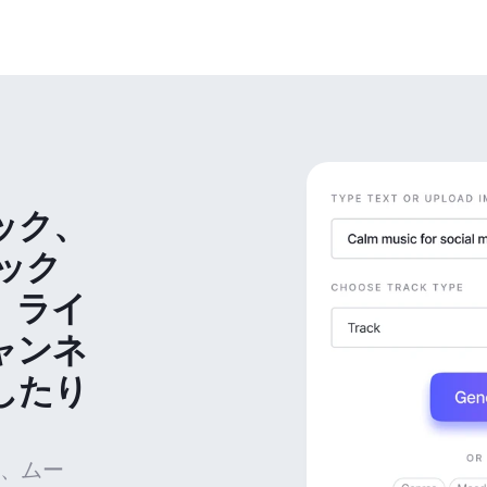
ック、
ック
、ライ
ャンネ
したり
、ムー