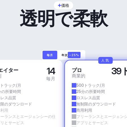
価格
透明で柔軟
毎月
年次
−25%
人気
14
39
エイター
プロ
利
商業的
毎月
0トラック/月
500トラック/月
分の所要時間
25分の所要時間
スレス品質
ロスレス品質
制限のダウンロード
無制限のダウンロード
用利用
商用利用
リーランスとエージェンシーの仕事
フリーランスとエージェン
プリとサービス
アプリとサービス