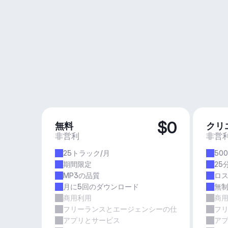
$0
無料
クリ
非営利
非営
25トラック/月
50
期間限定
25
MP3の品質
ロ
月に5回のダウンロード
無
商用利用
商
フリーランスとエージェンシーの仕事
フ
アプリとサービス
ア