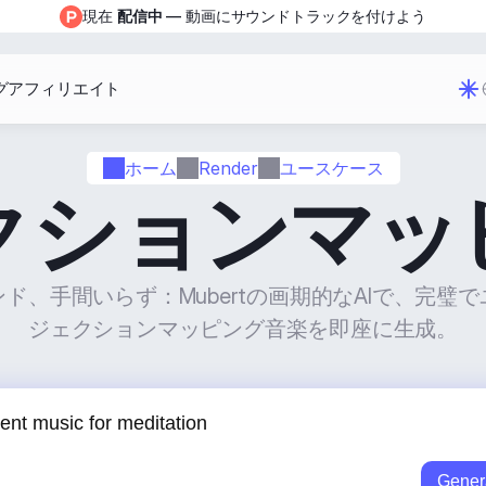
現在 
配信中
 — 動画にサウンドトラックを付けよう
グ
アフィリエイト
ホーム
Render
ユースケース
クションマッ
ド、手間いらず：Mubertの画期的なAIで、完璧
ジェクションマッピング音楽を即座に生成。
Gener