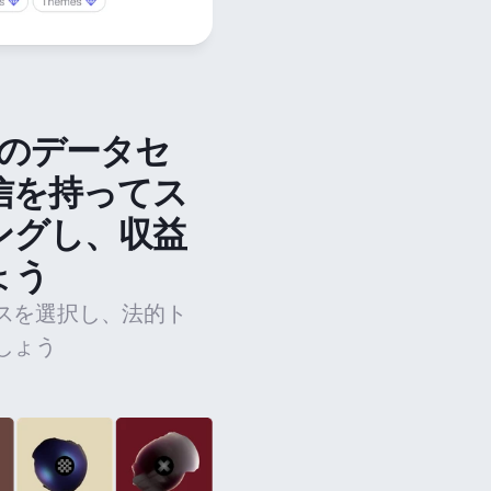
法のデータセ
信を持ってス
ングし、収益
ょう
スを選択し、法的ト
しょう