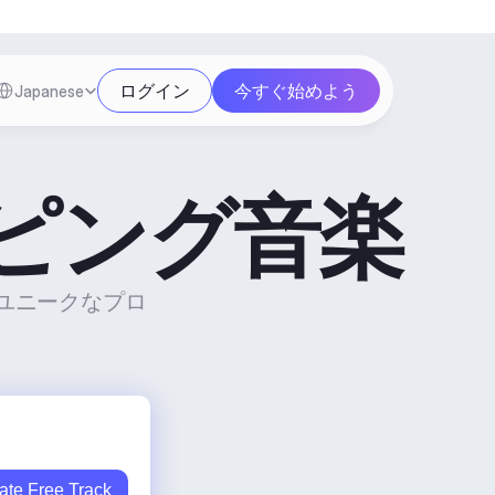
Select Language
ログイン
今すぐ始めよう
Japanese
ピング音楽
でユニークなプロ
ate Free Track