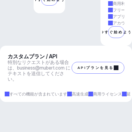
商用利用
フリーラ
アプリと
アカウン
今すぐ始めよ
カスタムプラン / API
特別なリクエストがある場合
は、
business@mubert.com
 に
APIプランを見る
テキストを送信してくださ
い。
すべての機能が含まれています
高速生成
商用ライセンス
延