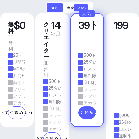
毎月
年次
−25%
人気
$0
14
39ドル
199
無
ク
プ
ビ
料
リ
ロ
ジ
毎月
毎月
非
商
エ
ネ
営
業
イ
ス
利
的
ア
タ
25トラック/月
500トラック/月
プ
ー
リ
期間限定
25分の所要時間
非
＆
営
MP3の品質
ロスレス品質
エ
利
月に5回のダウンロード
無制限のダウンロード
ー
500トラック/月
商用利用
商用利用
ジ
25分の所要時間
フリーランスとエージェンシーの仕事
フリーランスとエージェン
ェ
ロスレス品質
アプリとサービス
アプリとサービス
ン
無制限のダウンロード
シ
アカウントマネージャーのサポート
アカウントマネージャーの
商用利用
ー
今すぐ始めよう
今すぐ始めよう
フリーランスとエージェンシーの仕事
1,000ト
アプリとサービス
25分の所
アカウントマネージャーのサポート
ロスレス
無制限の
今すぐ始めよう