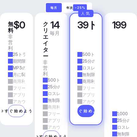
毎月
年次
−25%
人気
$0
14
39ドル
199
無
ク
プ
ビ
料
リ
ロ
ジ
毎月
毎月
非
商
エ
ネ
営
業
イ
ス
利
的
ア
タ
25トラック/月
500トラック/月
プ
ー
リ
期間限定
25分の所要時間
非
＆
営
MP3の品質
ロスレス品質
エ
利
月に5回のダウンロード
無制限のダウンロード
ー
500トラック/月
商用利用
商用利用
ジ
25分の所要時間
フリーランスとエージェンシーの仕事
フリーランスとエージェン
ェ
ロスレス品質
アプリとサービス
アプリとサービス
ン
無制限のダウンロード
シ
アカウントマネージャーのサポート
アカウントマネージャーの
商用利用
ー
今すぐ始めよう
今すぐ始めよう
フリーランスとエージェンシーの仕事
1,000ト
アプリとサービス
25分の所
アカウントマネージャーのサポート
ロスレス
無制限の
今すぐ始めよう