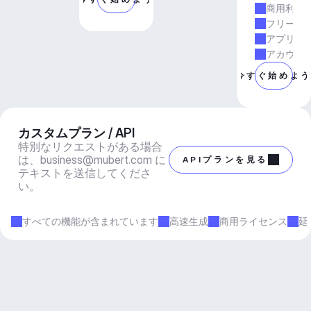
商用利用
フリーラ
アプリと
アカウン
今すぐ始めよ
カスタムプラン / API
特別なリクエストがある場合
は、
business@mubert.com
 に
APIプランを見る
テキストを送信してくださ
い。
すべての機能が含まれています
高速生成
商用ライセンス
延