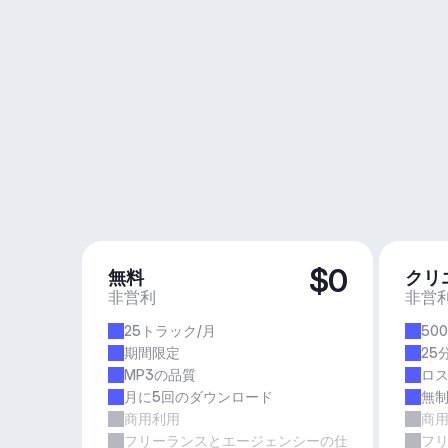
$0
無料
クリ
非営利
非営
25トラック/月
50
期間限定
25
MP3の品質
ロ
月に5回のダウンロード
無
商用利用
商
フリーランスとエージェンシーの仕事
フ