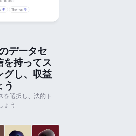
法のデータセ
信を持ってス
ングし、収益
ょう
スを選択し、法的ト
しょう