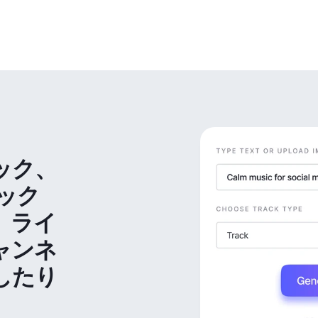
ック、
ック
、ライ
ャンネ
したり