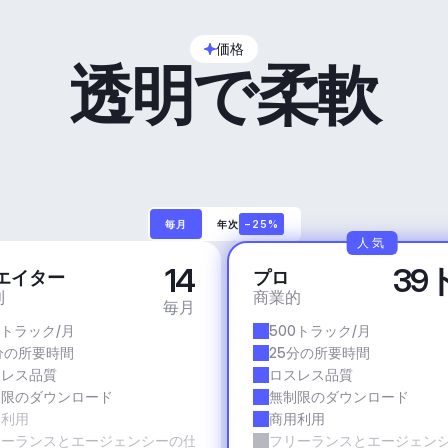
価格
透明で柔軟
毎月
年次
−25%
人気
14
39
エイター
プロ
利
商業的
毎月
0トラック/月
500トラック/月
分の所要時間
25分の所要時間
スレス品質
ロスレス品質
制限のダウンロード
無制限のダウンロード
用利用
商用利用
リーランスとエージェンシーの仕事
フリーランスとエージェン