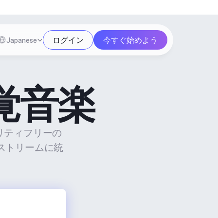
Select Language
ログイン
今すぐ始めよう
Japanese
覚音楽
リティフリーの
ストリームに統