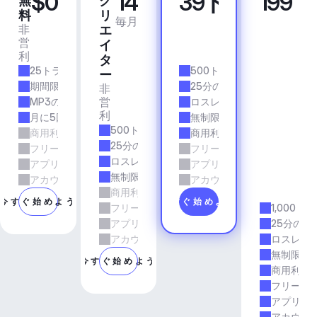
$0
14
39ドル
199
無
ク
プ
ビ
料
リ
ロ
ジ
毎月
毎月
非
商
エ
ネ
営
業
イ
ス
利
的
ア
タ
25トラック/月
500トラック/月
プ
ー
リ
期間限定
25分の所要時間
非
＆
営
MP3の品質
ロスレス品質
エ
利
月に5回のダウンロード
無制限のダウンロード
ー
500トラック/月
商用利用
商用利用
ジ
25分の所要時間
フリーランスとエージェンシーの仕事
フリーランスとエージェン
ェ
ロスレス品質
アプリとサービス
アプリとサービス
ン
無制限のダウンロード
シ
アカウントマネージャーのサポート
アカウントマネージャーの
商用利用
ー
今すぐ始めよう
今すぐ始めよう
フリーランスとエージェンシーの仕事
1,000ト
アプリとサービス
25分の所
アカウントマネージャーのサポート
ロスレス
無制限の
今すぐ始めよう
商用利用
フリーラ
アプリと
アカウン