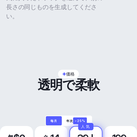
長さの同じものを生成してくださ
い。
価格
透明で柔軟
毎月
年次
−25%
人気