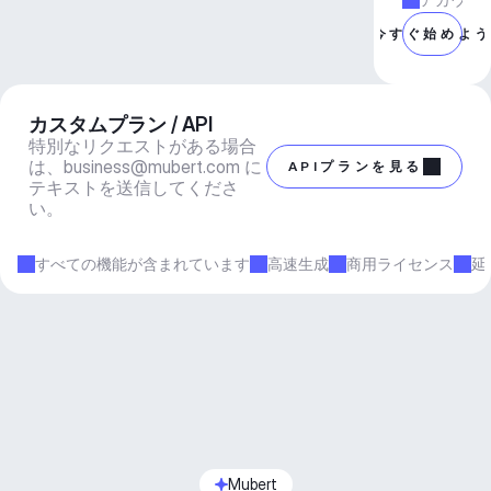
今すぐ始めよ
カスタムプラン / API
特別なリクエストがある場合
は、
business@mubert.com
 に
APIプランを見る
テキストを送信してくださ
い。
すべての機能が含まれています
高速生成
商用ライセンス
延
Mubert