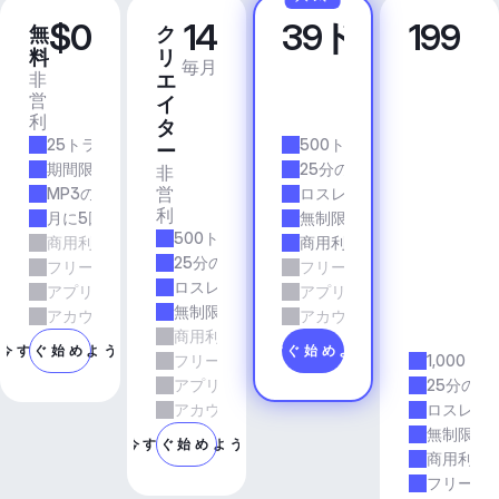
$0
14
39ドル
199
無
ク
プ
ビ
料
リ
ロ
ジ
毎月
毎月
非
商
エ
ネ
営
業
イ
ス
利
的
ア
タ
25トラック/月
500トラック/月
プ
ー
リ
期間限定
25分の所要時間
非
＆
営
MP3の品質
ロスレス品質
エ
利
月に5回のダウンロード
無制限のダウンロード
ー
500トラック/月
商用利用
商用利用
ジ
25分の所要時間
フリーランスとエージェンシーの仕事
フリーランスとエージェン
ェ
ロスレス品質
アプリとサービス
アプリとサービス
ン
無制限のダウンロード
シ
アカウントマネージャーのサポート
アカウントマネージャーの
商用利用
ー
今すぐ始めよう
今すぐ始めよう
フリーランスとエージェンシーの仕事
1,000ト
アプリとサービス
25分の所
アカウントマネージャーのサポート
ロスレス
無制限の
今すぐ始めよう
商用利用
フリーラ