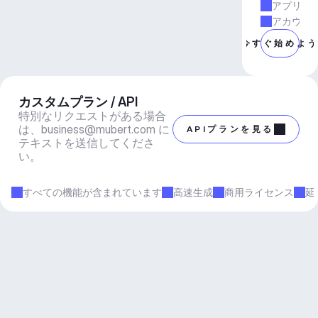
アプリと
アカウン
今すぐ始めよ
カスタムプラン / API
特別なリクエストがある場合
は、
business@mubert.com
 に
APIプランを見る
テキストを送信してくださ
い。
すべての機能が含まれています
高速生成
商用ライセンス
延