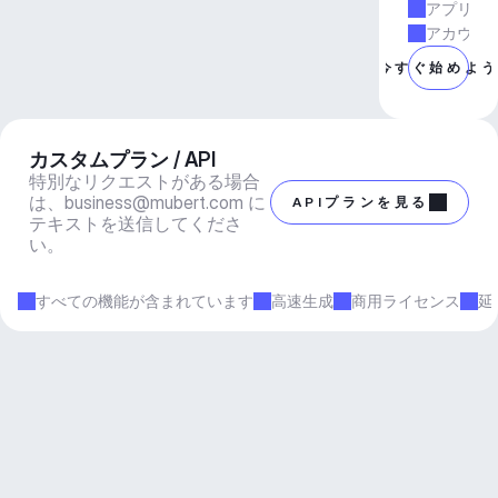
アプリと
アカウン
今すぐ始めよ
カスタムプラン / API
特別なリクエストがある場合
は、
business@mubert.com
 に
APIプランを見る
テキストを送信してくださ
い。
すべての機能が含まれています
高速生成
商用ライセンス
延