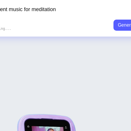
Gener
ing...