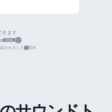
できます
承認されました
配布
のサウンドト