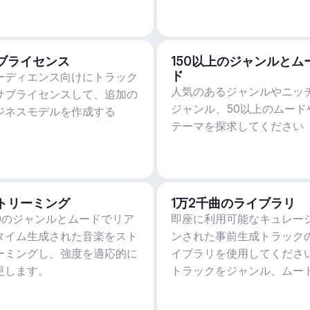
ブライセンス
150以上のジャンルとム
ド
ーディエンス向けにトラック
人気のあるジャンルやニッ
サブライセンスして、追加の
ジャンル、50以上のムード
ジネスモデルを作成する
テーマを探求してください
トリーミング
1万2千曲のライブラリ
50のジャンルとムードでリア
即座に利用可能なキュレー
タイム生成された音楽をスト
ンされた事前生成トラック
ーミングし、強度を適応的に
イブラリを使用してくださ
更します。
トラックをジャンル、ムー
アクティビティ、BPMでフ
ルターします。