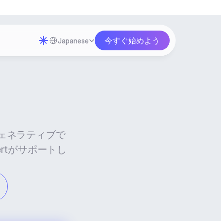
Select Language
今すぐ始めよう
Japanese
ェネラティブで
ertがサポートし