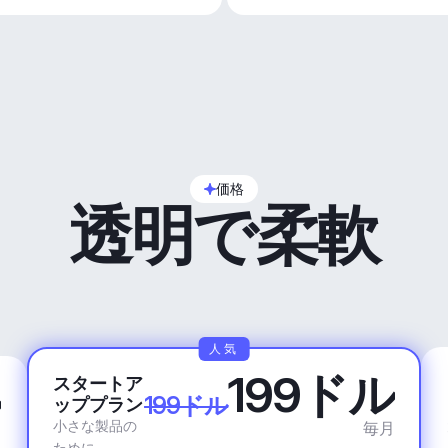
価格
透明で柔軟
人気
199ドル
スタートア
ル
199ドル
ッププラン
小さな製品の
毎月
月
ために