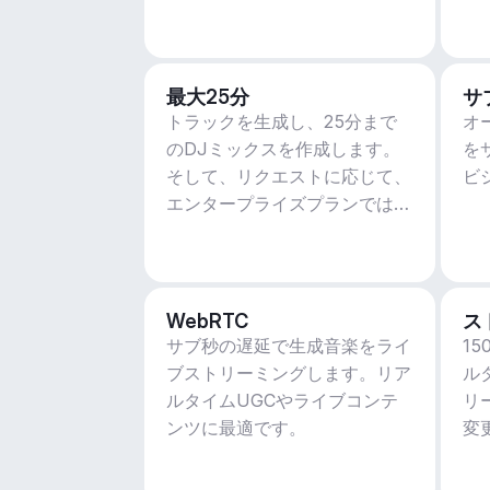
最大25分
サ
トラックを生成し、25分まで
オ
のDJミックスを作成します。
を
そして、リクエストに応じて、
ビ
エンタープライズプランではさ
らに多くのことができます。
WebRTC
ス
サブ秒の遅延で生成音楽をライ
1
ブストリーミングします。リア
ル
ルタイムUGCやライブコンテ
リ
ンツに最適です。
変