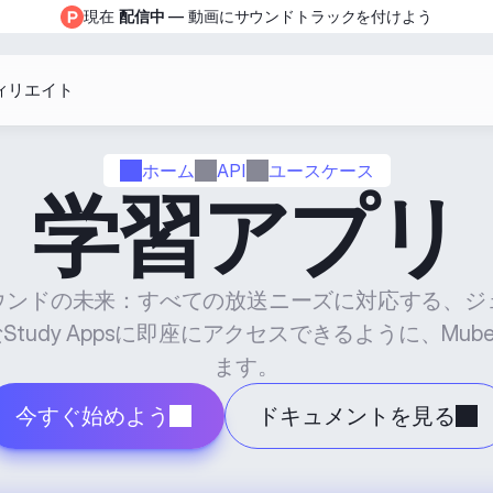
現在 
配信中
 — 動画にサウンドトラックを付けよう
ィリエイト
ホーム
API
ユースケース
学習アプリ
ウンドの未来：すべての放送ニーズに対応する、ジ
tudy Appsに即座にアクセスできるように、Mub
ます。
今すぐ始めよう
ドキュメントを見る