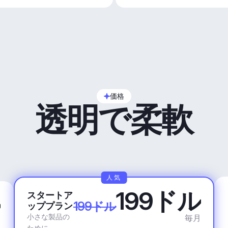
価格
透明で柔軟
人気
199ドル
スタートア
ル
199ドル
ッププラン
小さな製品の
毎月
月
ために