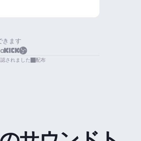
できます
承認されました
配布
のサウンドト