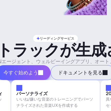
リーディングサービス
のトラックが生成
ル、AIエージェント、ウェルビーイングアプリ、オー
今すぐ始めよう
ドキュメントを見る
ィ
パーソナライズ
2
ッ
いいね/嫌いな音楽のトレーニングでパーソ
異
ナライズされた音楽UXを作成する
セ