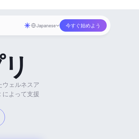
Select Language
今すぐ始めよう
Japanese
プリ
たウェルネスア
t によって支援