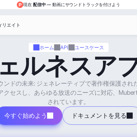
現在 
配信中
 — 動画にサウンドトラックを付けよう
ィリエイト
ホーム
API
ユースケース
ェルネスア
ウンドの未来: ジェネレーティブで著作権保護され
クセスし、あらゆる放送のニーズに対応、Muber
されています。
今すぐ始めよう
ドキュメントを見る