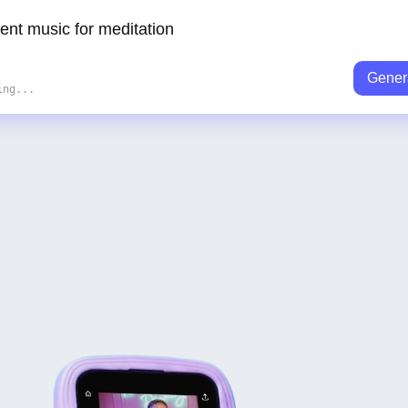
Gener
ing...