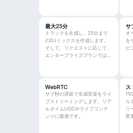
最大25分
サ
トラックを生成し、25分まで
オ
のDJミックスを作成します。
を
そして、リクエストに応じて、
ビ
エンタープライズプランではさ
らに多くのことができます。
WebRTC
ス
サブ秒の遅延で生成音楽をライ
1
ブストリーミングします。リア
ル
ルタイムUGCやライブコンテ
リ
ンツに最適です。
変