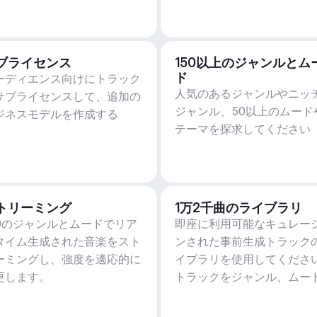
ブライセンス
150以上のジャンルとム
ド
ーディエンス向けにトラック
人気のあるジャンルやニッ
サブライセンスして、追加の
ジャンル、50以上のムード
ジネスモデルを作成する
テーマを探求してください
トリーミング
1万2千曲のライブラリ
50のジャンルとムードでリア
即座に利用可能なキュレー
タイム生成された音楽をスト
ンされた事前生成トラック
ーミングし、強度を適応的に
イブラリを使用してくださ
更します。
トラックをジャンル、ムー
アクティビティ、BPMでフ
ルターします。