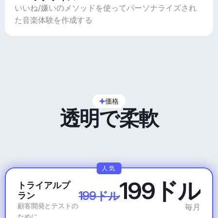
いいね/嫌いのメソッドを使ってパーソナライズされ
た音楽体験を作成する
価格
透明で柔軟
人気
199ドル
トライアルプ
199ドル
ラン
顧客開発とテストの
毎月
ために