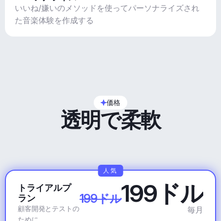
いいね/嫌いのメソッドを使ってパーソナライズされ
た音楽体験を作成する
価格
透明で柔軟
人気
199ドル
トライアルプ
199ドル
ラン
顧客開発とテストの
毎月
ために