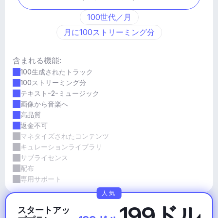
100世代／月
月に100ストリーミング分
含まれる機能:
100生成されたトラック
100ストリーミング分
テキスト-2-ミュージック
画像から音楽へ
高品質
返金不可
マネタイズされたコンテンツ
キュレーションライブラリ
サブライセンス
配布
専用サポート
人気
199ドル
スタートアッ