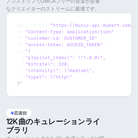
ノンストップでDMCAフリーの音楽が必要
なクリエイターのストリームに最適です。
curl
 -
X 
GET 
"https://music-api.mubert.com/a
-
H 
"Content-Type: application/json"
 \

-
H 
"customer-id: CUSTOMER_ID"
 \

-
H 
"access-token: ACCESS_TOKEN"
 \

-
d 
  \
  \
  \
  \
}
"
図書館
12K 曲のキュレーションライ
ブラリ