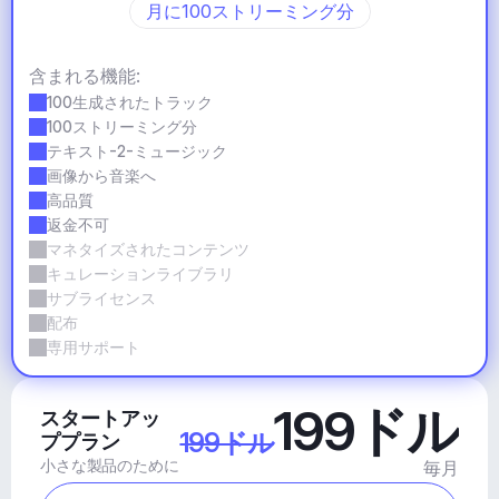
月に100ストリーミング分
含まれる機能:
100生成されたトラック
100ストリーミング分
テキスト-2-ミュージック
画像から音楽へ
高品質
返金不可
マネタイズされたコンテンツ
キュレーションライブラリ
サブライセンス
配布
専用サポート
199ドル
スタートアッ
199ドル
ププラン
小さな製品のために
毎月