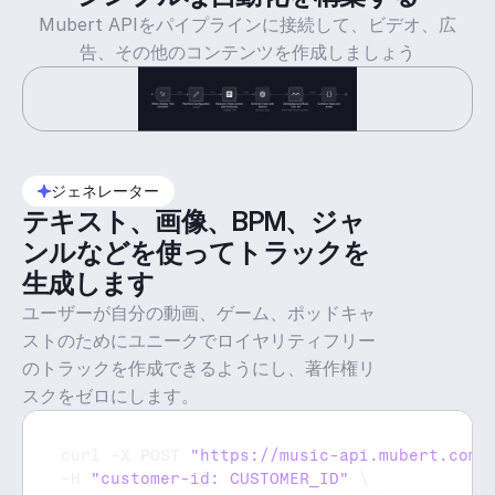
Mubert APIをパイプラインに接続して、ビデオ、広
告、その他のコンテンツを作成しましょう
ジェネレーター
テキスト、画像、BPM、ジャ
ンルなどを使ってトラックを
生成します
ユーザーが自分の動画、ゲーム、ポッドキャ
ストのためにユニークでロイヤリティフリー
のトラックを作成できるようにし、著作権リ
スクをゼロにします。
curl
 -
X 
POST 
"https://music-api.mubert.com/
-
H 
"customer-id: CUSTOMER_ID"
 \
