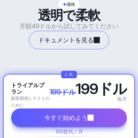
価格
透明で柔軟
月額49ドルから試してみてください
ドキュメントを見る
人気
199ドル
トライアルプ
199ドル
ラン
顧客開発とテストの
毎月
ために
今すぐ始めよう
100世代／月