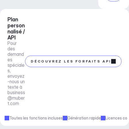
Plan 
person
nalisé / 
API
Pour 
des 
demand
es 
DÉCOUVREZ LES FORFAITS API
spéciale
s, 
envoyez
-nous un 
texte à 
business
@muber
t.com
Toutes les fonctions incluses
Génération rapide
Licences co