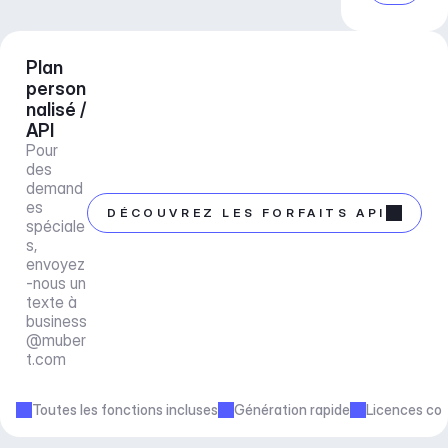
Plan 
person
nalisé / 
API
Pour 
des 
demand
es 
DÉCOUVREZ LES FORFAITS API
spéciale
s, 
envoyez
-nous un 
texte à 
business
@muber
t.com
Toutes les fonctions incluses
Génération rapide
Licences co