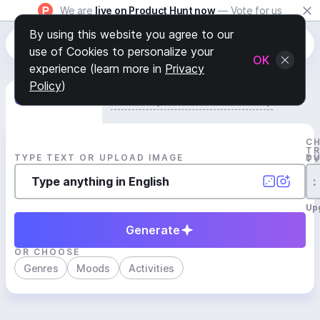
We are
live on Product Hunt now
— Vote for us
By using this website you agree to our
use of Cookies to personalize your
OK
experience (learn more in
Privacy
Policy
)
Generate Track
Search by Youtube Reference β
C
T
TYPE TEXT OR UPLOAD IMAGE
D
T
:
Up
Generate
OR CHOOSE
Genres
Moods
Activities