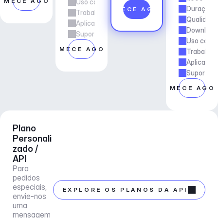
OMECE AGORA
Uso comercial
Duração d
COMECE AGORA
Trabalho freelancer e de agência
Qualidade
Aplicações e Serviços
Downloads
Suporte ao gerente de conta
Uso comer
COMECE AGORA
Trabalho 
Aplicaçõe
Suporte a
COMECE AGO
Plano 
Personali
zado / 
API
Para 
pedidos 
especiais, 
EXPLORE OS PLANOS DA API
envie-nos 
uma 
mensagem 