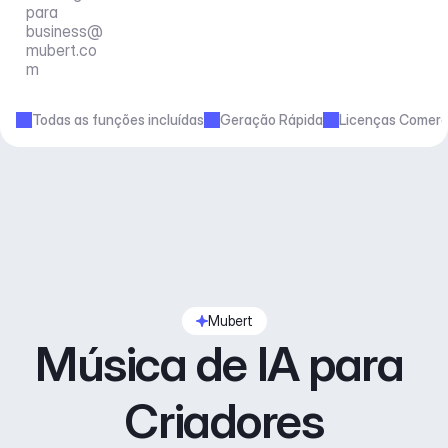
para 
business@
mubert.co
m
Todas as funções incluídas
Geração Rápida
Licenças Comerc
Mubert
Música de IA para 
Criadores