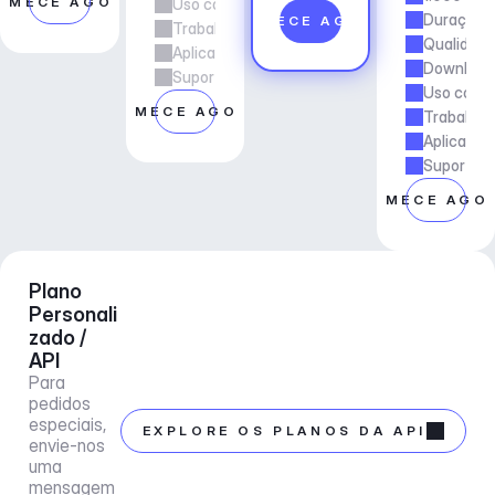
OMECE AGORA
Uso comercial
Duração d
COMECE AGORA
Trabalho freelancer e de agência
Qualidade
Aplicações e Serviços
Downloads
Suporte ao gerente de conta
Uso comer
COMECE AGORA
Trabalho 
Aplicaçõe
Suporte a
COMECE AGO
Plano 
Personali
zado / 
API
Para 
pedidos 
especiais, 
EXPLORE OS PLANOS DA API
envie-nos 
uma 
mensagem 