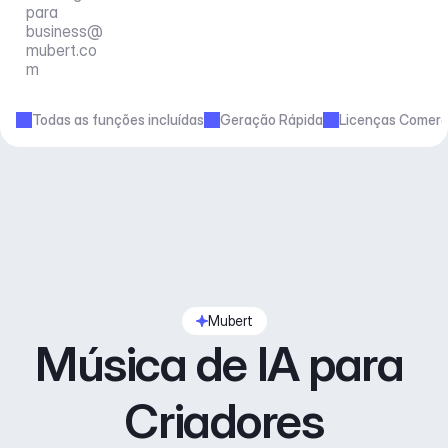
para 
business@
mubert.co
m
Todas as funções incluídas
Geração Rápida
Licenças Comerc
Mubert
Música de IA para 
Criadores