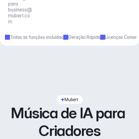
para 
business@
mubert.co
m
Todas as funções incluídas
Geração Rápida
Licenças Comerc
Mubert
Música de IA para 
Criadores