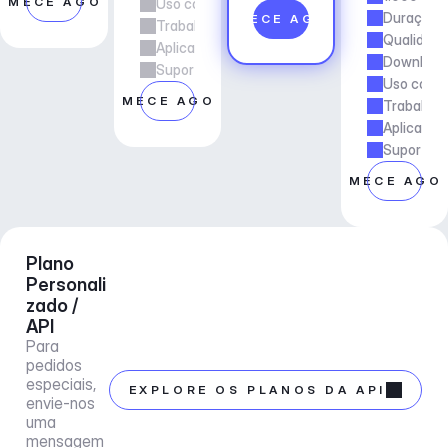
OMECE AGORA
Uso comercial
Duração d
COMECE AGORA
Trabalho freelancer e de agência
Qualidade
Aplicações e Serviços
Downloads
Suporte ao gerente de conta
Uso comer
COMECE AGORA
Trabalho 
Aplicaçõe
Suporte a
COMECE AGO
Plano 
Personali
zado / 
API
Para 
pedidos 
especiais, 
EXPLORE OS PLANOS DA API
envie-nos 
uma 
mensagem 