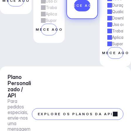
OMECE AGORA
Uso comercial
Duração d
COMECE AGORA
Trabalho freelancer e de agência
Qualidade
Aplicações e Serviços
Downloads
Suporte ao gerente de conta
Uso comer
COMECE AGORA
Trabalho 
Aplicaçõe
Suporte a
COMECE AGO
Plano 
Personali
zado / 
API
Para 
pedidos 
especiais, 
EXPLORE OS PLANOS DA API
envie-nos 
uma 
mensagem 