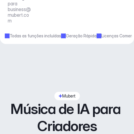
para 
business@
mubert.co
m
Todas as funções incluídas
Geração Rápida
Licenças Comerc
Mubert
Música de IA para 
Criadores