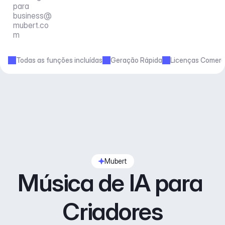
para 
business@
mubert.co
m
Todas as funções incluídas
Geração Rápida
Licenças Comerc
Mubert
Música de IA para 
Criadores