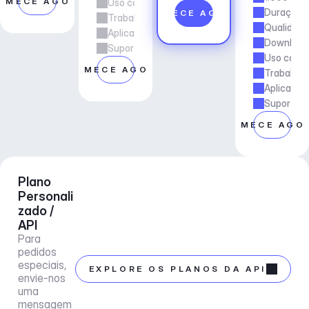
OMECE AGORA
Uso comercial
Duração d
COMECE AGORA
Trabalho freelancer e de agência
Qualidade
Aplicações e Serviços
Downloads
Suporte ao gerente de conta
Uso comer
COMECE AGORA
Trabalho 
Aplicaçõe
Suporte a
COMECE AGO
Plano 
Personali
zado / 
API
Para 
pedidos 
especiais, 
EXPLORE OS PLANOS DA API
envie-nos 
uma 
mensagem 