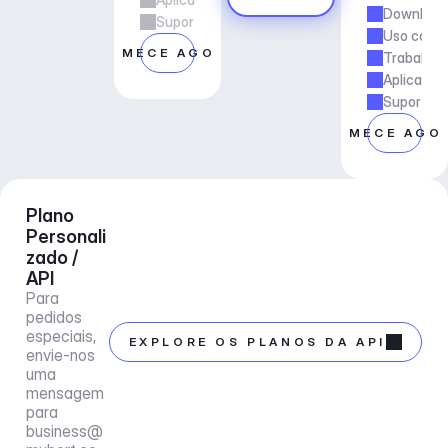
Downloads
Suporte ao gerente de conta
Uso comer
COMECE AGORA
Trabalho 
Aplicaçõe
Suporte a
COMECE AGO
Plano 
Personali
zado / 
API
Para 
pedidos 
especiais, 
EXPLORE OS PLANOS DA API
envie-nos 
uma 
mensagem 
para 
business@