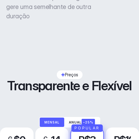
gere uma semelhante de outra
duração
Preços
Transparente e Flexível
MENSAL
ANUAL
–25%
POPULAR
G
C
P
N